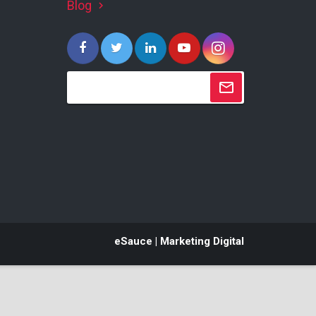
Blog
keyboard_arrow_right
eSauce | Marketing Digital