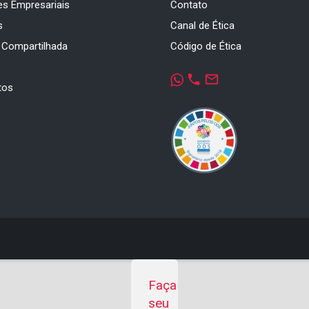
es Empresariais
Contato
s
Canal de Ética
 Compartilhada
Código de Ética
a
phone
mail_outline
tos
Faça
seu