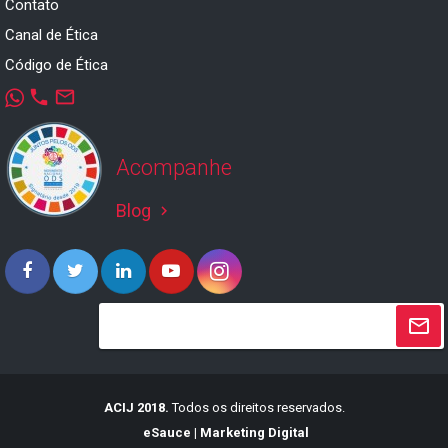
Contato
Canal de Ética
Código de Ética
phone
mail_outline
Acompanhe
Blog
keyboard_arrow_right
ACIJ 2018.
Todos os direitos reservados.
eSauce | Marketing Digital