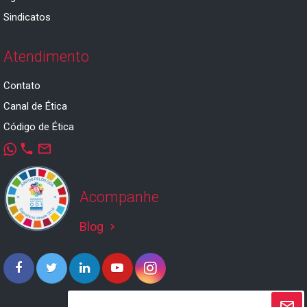
Sindicatos
Atendimento
Contato
Canal de Ética
Código de Ética
phone
mail_outline
Acompanhe
Blog
keyboard_arrow_right