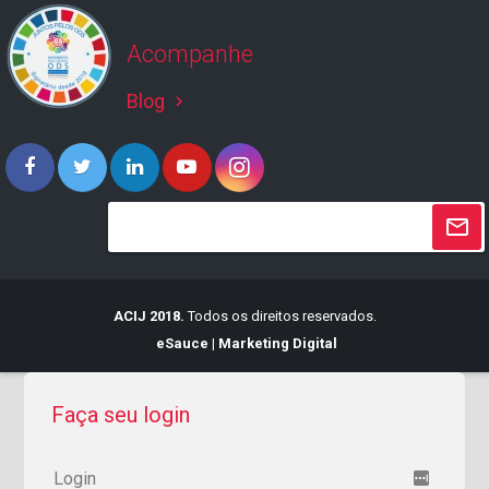
Acompanhe
Blog
keyboard_arrow_right
ACIJ 2018.
Todos os direitos reservados.
eSauce | Marketing Digital
Faça seu login