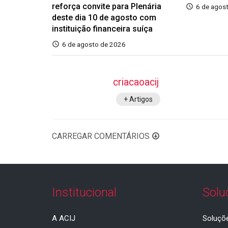
reforça convite para Plenária
6 de agos
deste dia 10 de agosto com
instituição financeira suíça
6 de agosto de 2026
criacaoacij
+ Artigos
CARREGAR COMENTÁRIOS
Institucional
Solu
A ACIJ
Soluçõ