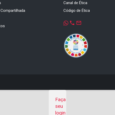
s
Canal de Ética
 Compartilhada
Código de Ética
a
phone
mail_outline
tos
Faça
seu
login