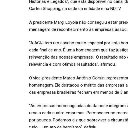
Histórias e Legados”, que está disponível no cana
Garten Shopping, na sede da entidade e na NDTV.
A presidente Margi Loyola não conseguiu estar pre
mensagem de reconhecimento às empresas associad
“A ACIJ tem um carinho muito especial por esta h
cada final de ano. É uma homenagem que faz justiça à
reinvenção das nossas empresas. O resultado não 
relevância e com ótimos resultados”, afirmou.
O vice-presidente Marco Antônio Corsini represento
homenagem. Ele destacou o mérito das empresas an
das empresas brasileiras fecham em menos de 3 an
“As empresas homenageadas desta noite integram u
uma a cada quatro empresas. Permanecer no mercado
por poucos. Podemos diz que sobreviver a circunstâ
tudo – um ato de heroísmo”, definiu.