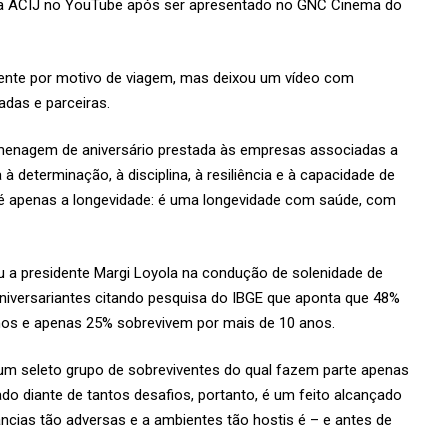
l da ACIJ no YouTube após ser apresentado no GNC Cinema do
sente por motivo de viagem, mas deixou um vídeo com
as e parceiras.
omenagem de aniversário prestada às empresas associadas a
 determinação, à disciplina, à resiliência e à capacidade de
é apenas a longevidade: é uma longevidade com saúde, com
u a presidente Margi Loyola na condução de solenidade de
iversariantes citando pesquisa do IBGE que aponta que 48%
os e apenas 25% sobrevivem por mais de 10 anos.
m seleto grupo de sobreviventes do qual fazem parte apenas
 diante de tantos desafios, portanto, é um feito alcançado
ncias tão adversas e a ambientes tão hostis é – e antes de