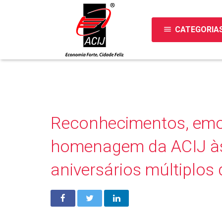
menu
CATEGORIA
Reconhecimentos, em
homenagem da ACIJ às
aniversários múltiplos