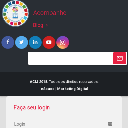
Acompanhe
Blog
keyboard_arrow_right
ACIJ 2018.
Todos os direitos reservados.
eSauce | Marketing Digital
Faça seu login