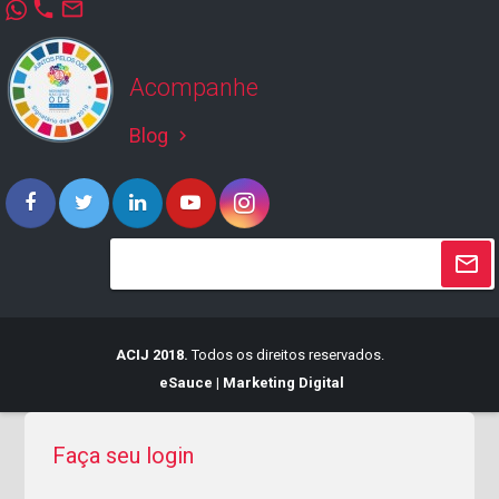
phone
mail_outline
Acompanhe
Blog
keyboard_arrow_right
ACIJ 2018.
Todos os direitos reservados.
eSauce | Marketing Digital
Faça seu login