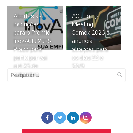
Abertas as
ACIJ lança
inscrições
Meeting
para o Prêmio
Comex 2026 e
InovACIJ 2026.
anuncia
Prazo para
atrações para
participar vai
os dias 22 e
até 25 de
23/9
setembro