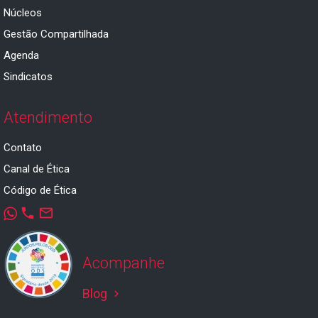
Núcleos
Gestão Compartilhada
Agenda
Sindicatos
Atendimento
Contato
Canal de Ética
Código de Ética
phone
mail_outline
Acompanhe
Blog
keyboard_arrow_right