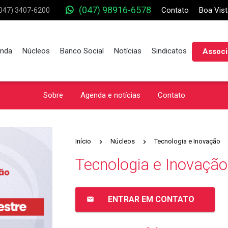
(047) 98916-6578
Contato
Boa Vist
047) 3407-6200
nda
Núcleos
Banco Social
Notícias
Sindicatos
Associ
Sobre
Agenda e notícias
Contato
Início
Núcleos
Tecnologia e Inovação
Tecnologia e Inovação
ENTRAR EM CONTATO
email