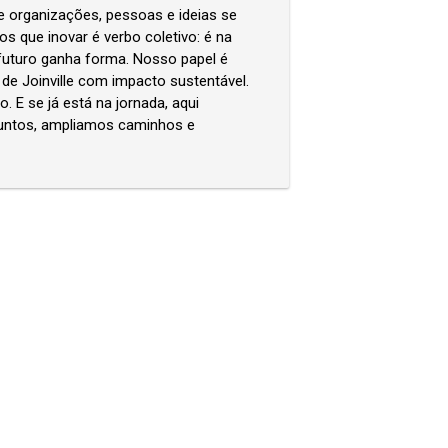
 organizações, pessoas e ideias se
 que inovar é verbo coletivo: é na
 futuro ganha forma. Nosso papel é
de Joinville com impacto sustentável.
 E se já está na jornada, aqui
Juntos, ampliamos caminhos e
OCIE-SE
keyboard_arrow_right