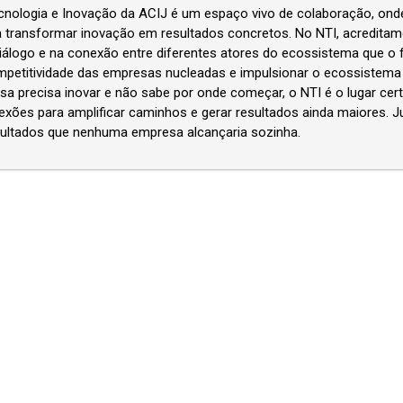
cnologia e Inovação da ACIJ é um espaço vivo de colaboração, onde
transformar inovação em resultados concretos. No NTI, acreditamos
iálogo e na conexão entre diferentes atores do ecossistema que o
mpetitividade das empresas nucleadas e impulsionar o ecossistema 
a precisa inovar e não sabe por onde começar, o NTI é o lugar certo.
exões para amplificar caminhos e gerar resultados ainda maiores. 
ultados que nenhuma empresa alcançaria sozinha.
Forte
Feliz
mia
, Cidade
ASS