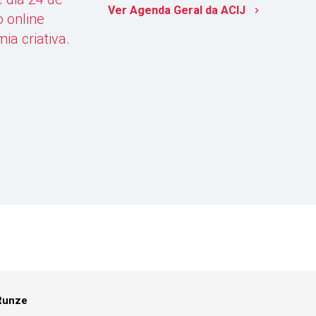
Ver Agenda Geral da ACIJ
keyboard_arrow_right
 online
a criativa.
Runze