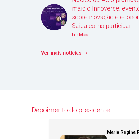
maio o Innoverse, evento
sobre inovação e economi
Saiba como participar!
Ler Mais
Ver mais notícias
keyboard_arrow_right
Depoimento do presidente
Maria Regina 