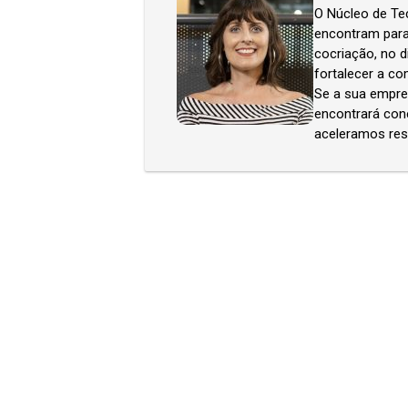
O Núcleo de Te
encontram para 
cocriação, no d
fortalecer a co
Se a sua empres
encontrará con
aceleramos res
Econo