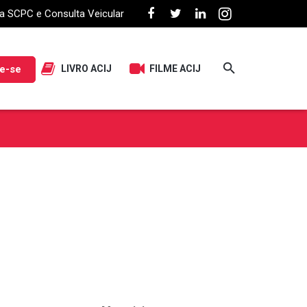
a SCPC e Consulta Veicular
e-se
LIVRO ACIJ
FILME ACIJ