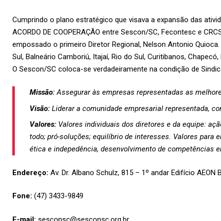
Cumprindo o plano estratégico que visava a expansão das ativi
ACORDO DE COOPERAÇÃO entre Sescon/SC, Fecontesc e CRCSC,
empossado o primeiro Diretor Regional, Nelson Antonio Quioca. 
Sul, Balneário Camboriú, Itajaí, Rio do Sul, Curitibanos, Chapec
O Sescon/SC coloca-se verdadeiramente na condição de Sindica
Missão:
Assegurar às empresas representadas as melhores 
Visão:
Liderar a comunidade empresarial representada, co
Valores:
Valores individuais dos diretores e da equipe: aç
todo; pró-soluções; equilíbrio de interesses. Valores par
ética e indepedência, desenvolvimento de competências e
Endereço:
Av. Dr. Albano Schulz, 815 – 1º andar Edifício AEON B
Fone:
(47) 3433-9849
E-mail:
sesconsc@sesconsc.org.br