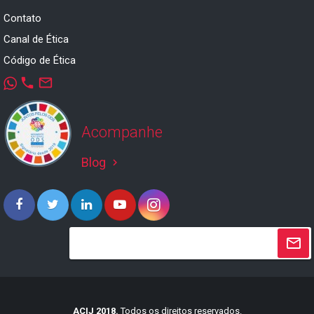
Contato
Canal de Ética
Código de Ética
phone
mail_outline
Acompanhe
Blog
keyboard_arrow_right
ACIJ 2018.
Todos os direitos reservados.