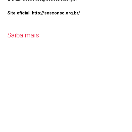
Site oficial:
http://sesconsc.org.br/
Saiba mais
Economia
Forte
,
Cidade
Feliz
ASSOCIE-SE
keyboard_arrow_right