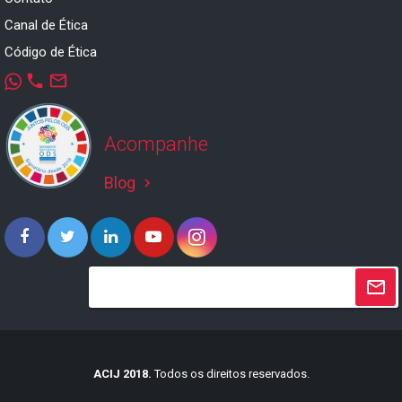
Canal de Ética
Código de Ética
phone
mail_outline
Acompanhe
Blog
keyboard_arrow_right
ACIJ 2018.
Todos os direitos reservados.