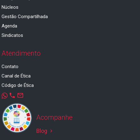
Núcleos
Gestão Compartilhada
Agenda
Sindicatos
Atendimento
Contato
Canal de Ética
Código de Ética
phone
mail_outline
Acompanhe
Blog
keyboard_arrow_right