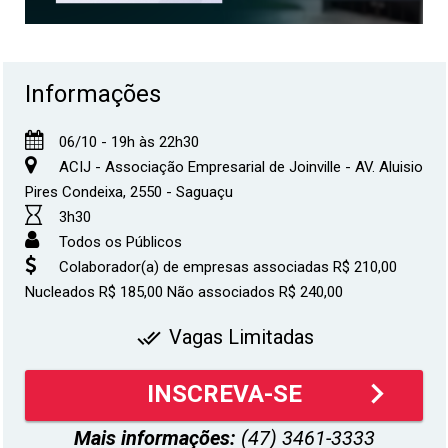
Informações
06/10 - 19h às 22h30
ACIJ - Associação Empresarial de Joinville - AV. Aluisio
Pires Condeixa, 2550 - Saguaçu
3h30
Todos os Públicos
Colaborador(a) de empresas associadas R$ 210,00
Nucleados R$ 185,00 Não associados R$ 240,00
Vagas Limitadas
done_all
keyboard_arrow_right
INSCREVA-SE
Mais informações:
(47) 3461-3333