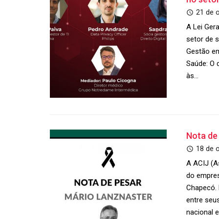
21 de 
A Lei Ger
setor de 
Gestão em
Saúde: O 
às…
Nota de
18 de 
A ACIJ (A
do empres
Chapecó. 
entre seu
nacional 