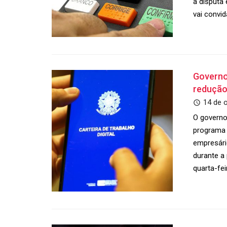
a disputa 
vai convi
Governo
redução
14 de 
O governo
programa 
empresári
durante a 
quarta-fei