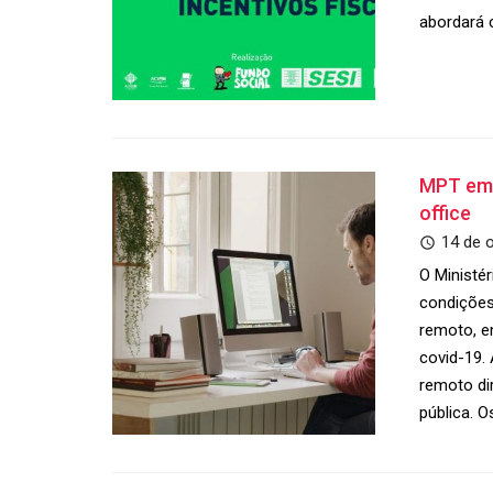
abordará 
MPT emi
office
14 de 
O Ministé
condições
remoto, e
covid-19. 
remoto di
pública. 