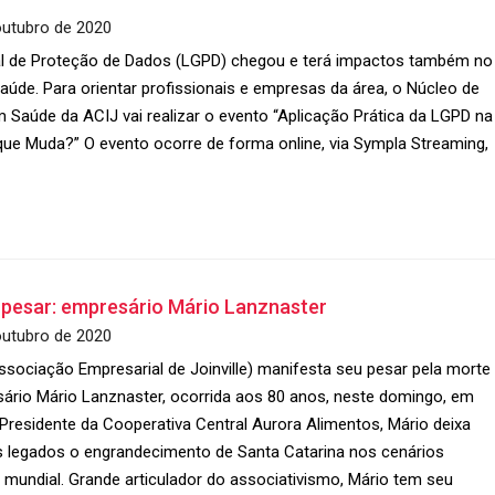
outubro de 2020
al de Proteção de Dados (LGPD) chegou e terá impactos também no
saúde. Para orientar profissionais e empresas da área, o Núcleo de
 Saúde da ACIJ vai realizar o evento “Aplicação Prática da LGPD na
que Muda?” O evento ocorre de forma online, via Sympla Streaming,
 pesar: empresário Mário Lanznaster
outubro de 2020
ssociação Empresarial de Joinville) manifesta seu pesar pela morte
ário Mário Lanznaster, ocorrida aos 80 anos, neste domingo, em
Presidente da Cooperativa Central Aurora Alimentos, Mário deixa
s legados o engrandecimento de Santa Catarina nos cenários
e mundial. Grande articulador do associativismo, Mário tem seu