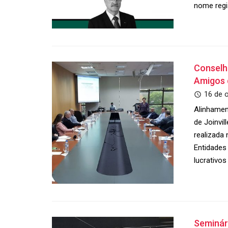
nome regi
Conselh
Amigos 
16 de 
Alinhamen
de Joinvil
realizada 
Entidades
lucrativo
Seminári