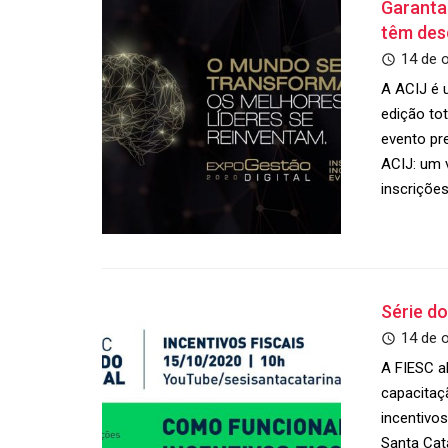
Garanta
têm des
14 de 
A ACIJ é 
edição tot
evento pr
ACIJ: um 
inscriçõe
Série do
14 de 
A FIESC a
capacitaç
incentivo
Santa Cat