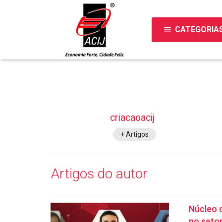
menu
CATEGORIA
criacaoacij
+ Artigos
Artigos do autor
Núcleo 
no seto