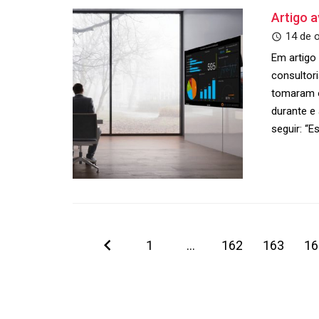
Artigo 
14 de 
Em artigo 
consultor
tomaram 
durante e
seguir: “
1
…
162
163
16