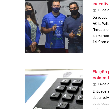
incentiv
16 de 
Da esquer
ACIJ; Will
“Investin
a empresá
14. Com o
Eleição 
colocad
14 de 
Entidade 
desenvolv
seus quas