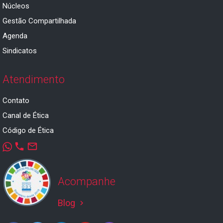
Núcleos
Gestão Compartilhada
Agenda
Sindicatos
Atendimento
Contato
Canal de Ética
Código de Ética
phone
mail_outline
Acompanhe
Blog
keyboard_arrow_right