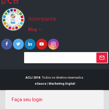
phone
mail_outline
Acompanhe
Blog
keyboard_arrow_right
ACIJ 2018.
Todos os direitos reservados.
eSauce | Marketing Digital
Faça seu login