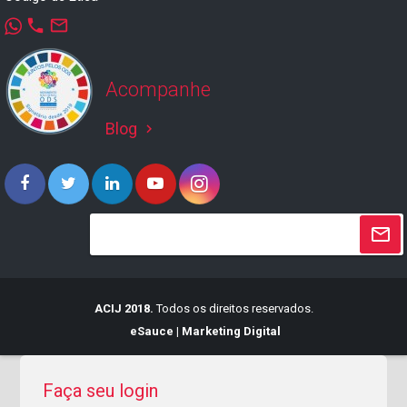
phone
mail_outline
Acompanhe
Blog
keyboard_arrow_right
ACIJ 2018.
Todos os direitos reservados.
eSauce | Marketing Digital
Faça seu login