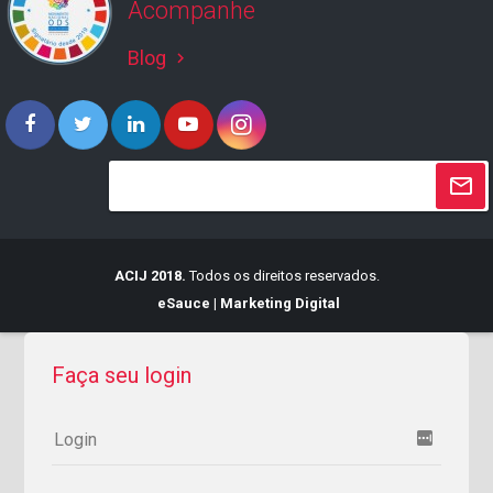
Acompanhe
Blog
keyboard_arrow_right
ACIJ 2018.
Todos os direitos reservados.
eSauce | Marketing Digital
Faça seu login