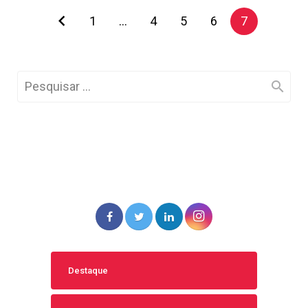
1
…
4
5
6
7
Destaque