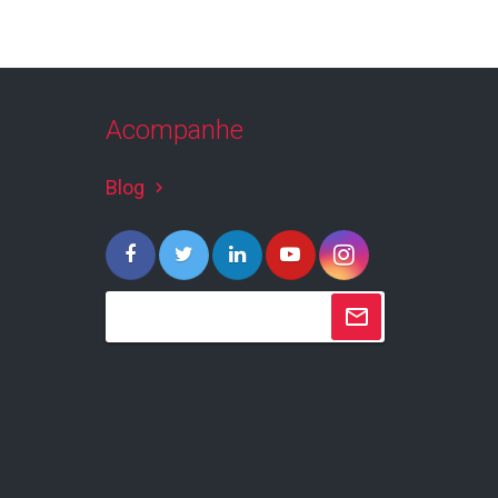
Acompanhe
Blog
keyboard_arrow_right