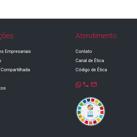
ções
Atendimento
es Empresariais
Contato
s
Canal de Ética
 Compartilhada
Código de Ética
a
phone
mail_outline
tos