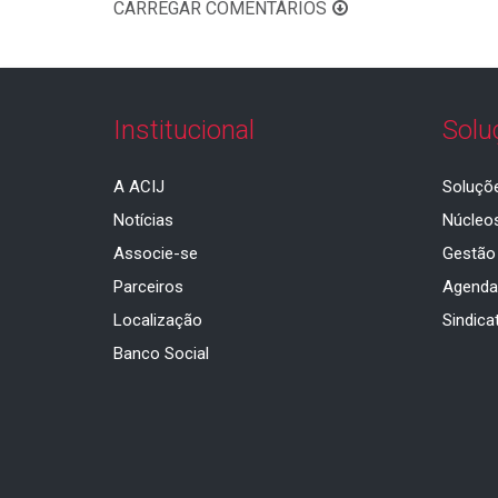
CARREGAR COMENTÁRIOS
Institucional
Solu
A ACIJ
Soluçõ
Notícias
Núcleo
Associe-se
Gestão
Parceiros
Agend
Localização
Sindica
Banco Social