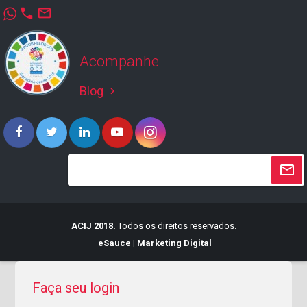
phone
mail_outline
Acompanhe
Blog
keyboard_arrow_right
ACIJ 2018.
Todos os direitos reservados.
eSauce | Marketing Digital
Faça seu login