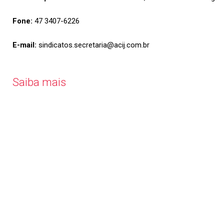
Fone:
47 3407-6226
E-mail:
sindicatos.secretaria@acij.com.br
Saiba mais
Economia
Forte
,
Cidade
Feliz