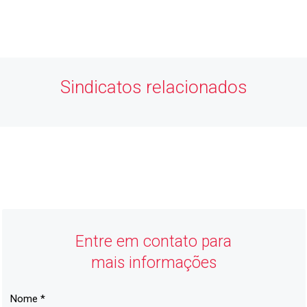
ASSOCIE-SE
keyboard_arrow_right
Sindicatos relacionados
ACIJ
Economia Forte, Cidade Feliz
Entre em contato para
mais informações
Nome *