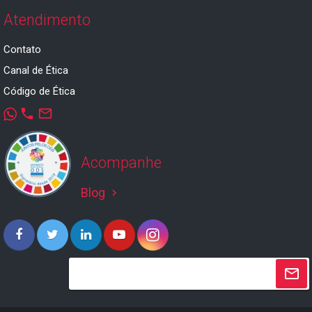
Atendimento
Contato
Canal de Ética
Código de Ética
phone
mail_outline
Acompanhe
Blog
keyboard_arrow_right