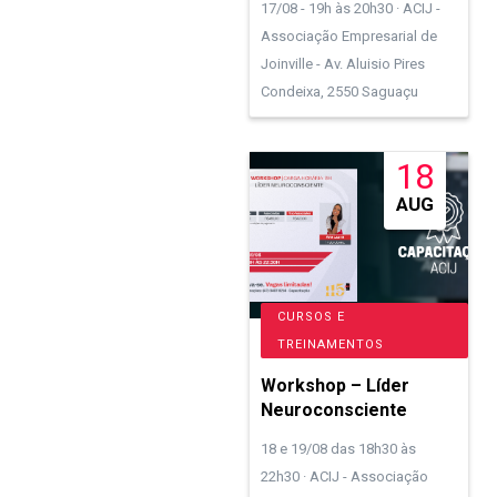
17/08 - 19h às 20h30 · ACIJ -
Associação Empresarial de
Joinville - Av. Aluisio Pires
Condeixa, 2550 Saguaçu
18
AUG
CURSOS E
TREINAMENTOS
Workshop – Líder
Neuroconsciente
18 e 19/08 das 18h30 às
22h30 · ACIJ - Associação