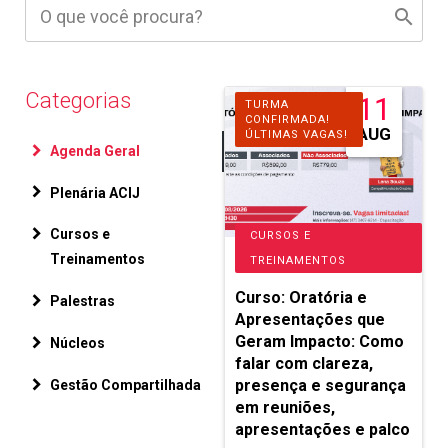
Categorias
11
TURMA
CONFIRMADA!
AUG
ÚLTIMAS VAGAS!
Agenda Geral
Plenária ACIJ
Cursos e
CURSOS E
Treinamentos
TREINAMENTOS
Curso: Oratória e
Palestras
Apresentações que
Geram Impacto: Como
Núcleos
falar com clareza,
presença e segurança
Gestão Compartilhada
em reuniões,
apresentações e palco