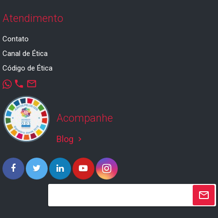
Atendimento
Contato
Canal de Ética
Código de Ética
phone
mail_outline
Acompanhe
Blog
keyboard_arrow_right