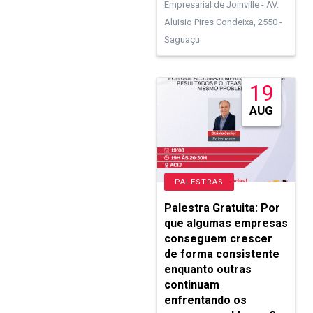
Empresarial de Joinville - AV.
Aluisio Pires Condeixa, 2550 -
Saguaçu
19
AUG
PALESTRAS
Palestra Gratuita: Por
que algumas empresas
conseguem crescer
de forma consistente
enquanto outras
continuam
enfrentando os