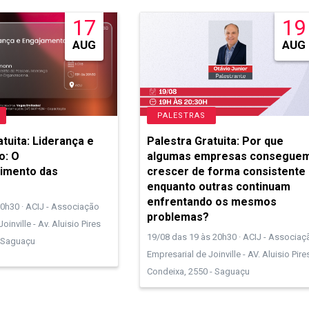
17
19
AUG
AUG
PALESTRAS
tuita: Liderança e
Palestra Gratuita: Por que
o: O
algumas empresas consegue
imento das
crescer de forma consistente
enquanto outras continuam
enfrentando os mesmos
20h30 · ACIJ - Associação
problemas?
oinville - Av. Aluisio Pires
19/08 das 19 às 20h30 · ACIJ - Associaç
 Saguaçu
Empresarial de Joinville - AV. Aluisio Pire
Condeixa, 2550 - Saguaçu