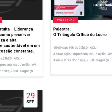
PALESTRAS
atuita – Liderança
Palestra:
 como preservar
O Triângulo Crítico do Lucro
za e alta
e sustentável em um
15/09 das 19h às 20h30 · ACIJ -
ressão constante.
Associação Empresarial de Joinville - AV
s 21h30 · ACIJ -
Aluisio Pires Condeixa, 2550 - Saguaçu
esarial de Joinville - AV.
ondeixa, 2550 - Saguaçu
29
SEP