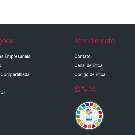
ções
Atendimento
es Empresariais
Contato
s
Canal de Ética
 Compartilhada
Código de Ética
a
phone
mail_outline
tos