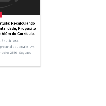
atuita: Recalculando
ntalidade, Propósito
 Além do Currículo.
 às 20h · ACIJ -
esarial de Joinville - AV.
ondeixa, 2550 - Saguaçu
Forte
Feliz
mia
, Cidade
ASS