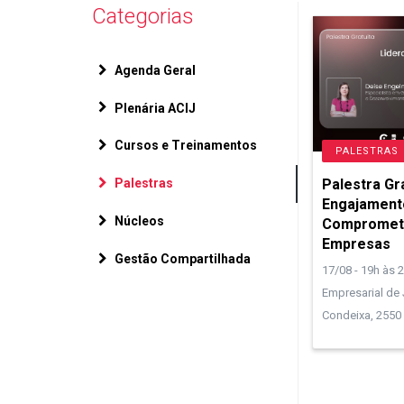
Categorias
Agenda Geral
Plenária ACIJ
Cursos e Treinamentos
PALESTRAS
Palestra Gra
Palestras
Engajament
Núcleos
Compromet
Empresas
Gestão Compartilhada
17/08 - 19h às 
Empresarial de J
Condeixa, 2550