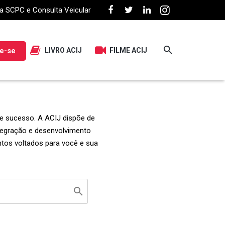
a SCPC e Consulta Veicular
e-se
LIVRO ACIJ
FILME ACIJ
e sucesso. A ACIJ dispõe de
ntegração e desenvolvimento
entos voltados para você e sua