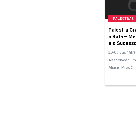
PALESTRAS
Palestra Gr
a Rota – Me
e o Sucesso
29/09 das 18h30
Associação Empr
Aluisio Pires C
Econo