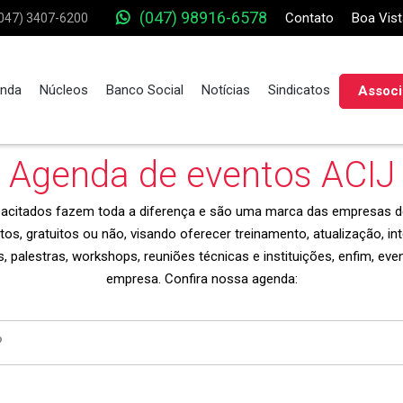
(047) 98916-6578
Contato
Boa Vist
047) 3407-6200
nda
Núcleos
Banco Social
Notícias
Sindicatos
Associ
Agenda de eventos ACIJ
apacitados fazem toda a diferença e são uma marca das empresas d
s, gratuitos ou não, visando oferecer treinamento, atualização, i
s, palestras, workshops, reuniões técnicas e instituições, enfim, ev
empresa. Confira nossa agenda: