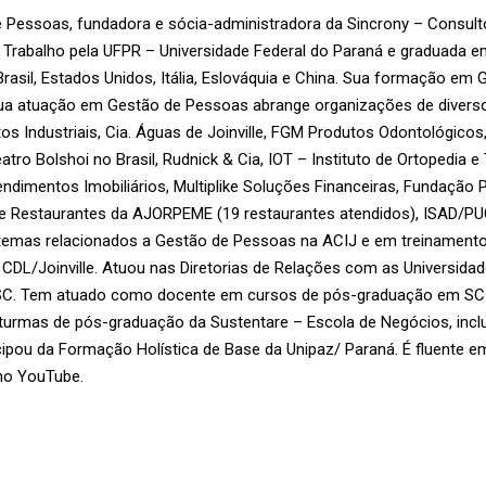
e Pessoas, fundadora e sócia-administradora da Sincrony – Consul
 Trabalho pela UFPR – Universidade Federal do Paraná e graduada
sil, Estados Unidos, Itália, Eslováquia e China. Sua formação em G
ia. Sua atuação em Gestão de Pessoas abrange organizações de diver
 Industriais, Cia. Águas de Joinville, FGM Produtos Odontológicos, 
atro Bolshoi no Brasil, Rudnick & Cia, IOT – Instituto de Ortopedia 
dimentos Imobiliários, Multiplike Soluções Financeiras, Fundação Pr
 de Restaurantes da AJORPEME (19 restaurantes atendidos), ISAD/PU
m temas relacionados a Gestão de Pessoas na ACIJ e em treinamento
DL/Joinville. Atuou nas Diretorias de Relações com as Universida
DISC. Tem atuado como docente em cursos de pós-graduação em SC
 turmas de pós-graduação da Sustentare – Escola de Negócios, inc
icipou da Formação Holística de Base da Unipaz/ Paraná. É fluente em
 no YouTube.