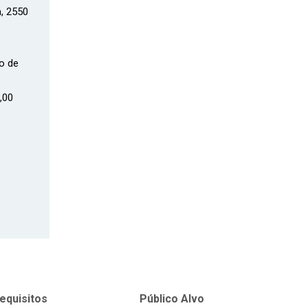
a, 2550
ão de
,00
equisitos
Público Alvo