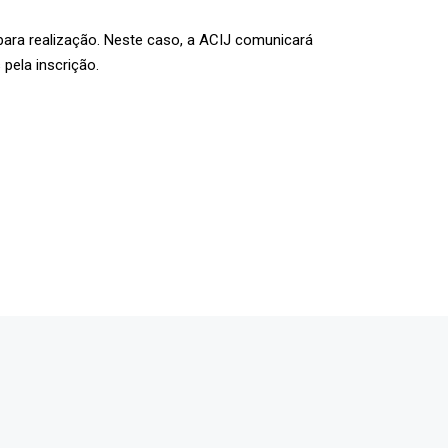
para realização. Neste caso, a ACIJ comunicará
pela inscrição.
OCIE-SE
keyboard_arrow_right