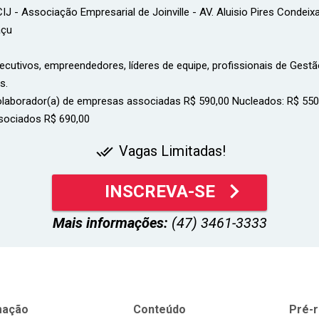
IJ - Associação Empresarial de Joinville - AV. Aluisio Pires Condeix
açu
h
ecutivos, empreendedores, líderes de equipe, profissionais de Gest
s.
laborador(a) de empresas associadas R$ 590,00 Nucleados: R$ 550
sociados R$ 690,00
Vagas Limitadas!
done_all
keyboard_arrow_right
INSCREVA-SE
Mais informações:
(47) 3461-3333
mação
Conteúdo
Pré-r