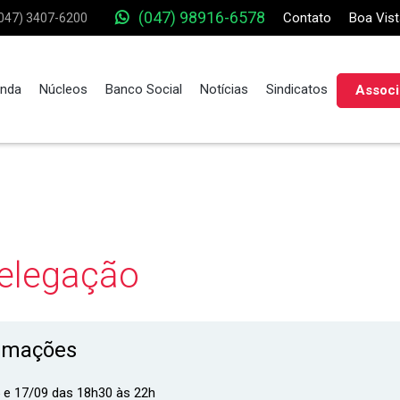
(047) 98916-6578
Contato
Boa Vist
047) 3407-6200
nda
Núcleos
Banco Social
Notícias
Sindicatos
Associ
Delegação
rmações
 e 17/09 das 18h30 às 22h