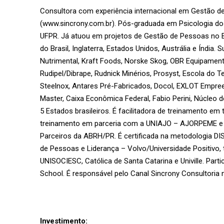
Consultora com experiência internacional em Gestão d
(www.sincrony.com.br). Pós-graduada em Psicologia do
UFPR. Já atuou em projetos de Gestão de Pessoas no Bra
do Brasil, Inglaterra, Estados Unidos, Austrália e Índ
Nutrimental, Kraft Foods, Norske Skog, OBR Equipamentos
Rudipel/Dibrape, Rudnick Minérios, Prosyst, Escola do Te
Steelnox, Antares Pré-Fabricados, Docol, EXLOT Empreen
Master, Caixa Econômica Federal, Fabio Perini, Núcleo
5 Estados brasileiros. É facilitadora de treinamento e
treinamento em parceria com a UNIAJO – AJORPEME e C
Parceiros da ABRH/PR. É certificada na metodologia 
de Pessoas e Liderança – Volvo/Universidade Positivo,
UNISOCIESC, Católica de Santa Catarina e Univille. Part
School. É responsável pelo Canal Sincrony Consultoria
Investimento: