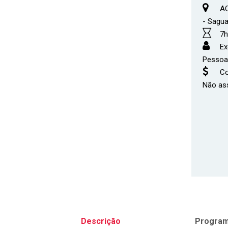
AC
- Sagu
7
Ex
Pessoa
Co
Não as
Descrição
Progra