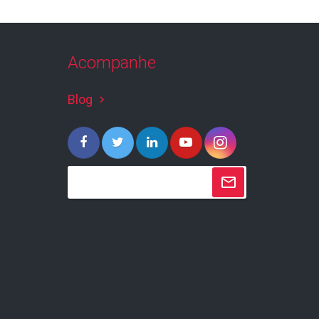
Acompanhe
Blog
keyboard_arrow_right