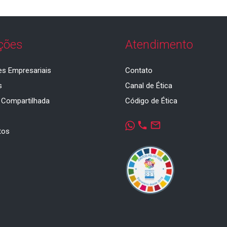
ções
Atendimento
es Empresariais
Contato
s
Canal de Ética
 Compartilhada
Código de Ética
a
phone
mail_outline
tos