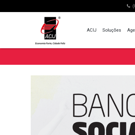
(
ACIJ
Soluções
Age