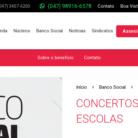
(047) 98916-6578
Contato
Boa Vist
047) 3407-6200
nda
Núcleos
Banco Social
Notícias
Sindicatos
Associ
Sobre o benefício
Contato
Início
Banco Social
CONCERTOS
ESCOLAS