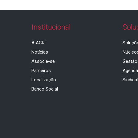
Institucional
Solu
A ACIJ
Soluçõ
Notícias
Núcleo
Associe-se
Gestão
Parceiros
Agend
Localização
Sindica
Banco Social