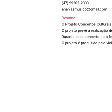
(47) 99202-2333
ananiasmusico@gmail.com
Resumo:
O Projeto Concertos Culturais
O projeto prevê a realização d
Durante cada concerto será fe
O projeto é produzido pelo vi
Forte
Feliz
mia
, Cidade
ASS