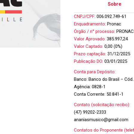
Sobre
CNPJ/CPF:
006.092.749-61
Enquadramento:
Pronac
Órgão / n° processo:
PRONAC 
Valor Aprovado:
385.997,24
Valor Captado:
0,00 (0%)
Prazo captação:
31/12/2025
Publicação DO:
03/01/2025
Conta para Depósito:
Banco: Banco do Brasil – Cód.
Agência: 0828-1
Conta Corrente: 50.841-1
Contato (solicitação recibo):
(47) 99202-2333
ananiasmusico@gmail.com
Contatos do Proponente (telef