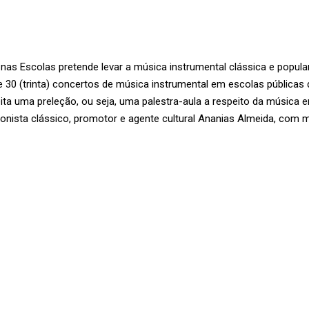
 nas Escolas pretende levar a música instrumental clássica e popul
e 30 (trinta) concertos de música instrumental em escolas públicas
ita uma preleção, ou seja, uma palestra-aula a respeito da música 
olonista clássico, promotor e agente cultural Ananias Almeida, com 
OCIE-SE
keyboard_arrow_right