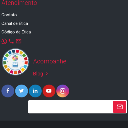
Atendimento
Contato
Canal de Ética
Código de Ética
phone
mail_outline
Acompanhe
Blog
keyboard_arrow_right