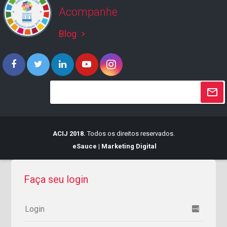
Acompanhe
Blog
keyboard_arrow_right
ACIJ 2018.
Todos os direitos reservados.
eSauce | Marketing Digital
Faça seu login