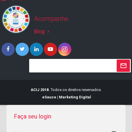
Acompanhe
Blog
keyboard_arrow_right
ACIJ 2018.
Todos os direitos reservados.
eSauce | Marketing Digital
Faça seu login