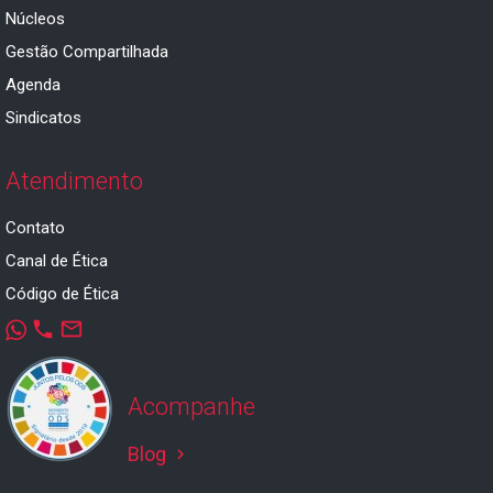
Núcleos
Gestão Compartilhada
Agenda
Sindicatos
Atendimento
Contato
Canal de Ética
Código de Ética
phone
mail_outline
Acompanhe
Blog
keyboard_arrow_right