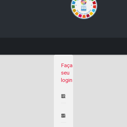
Faça
seu
login