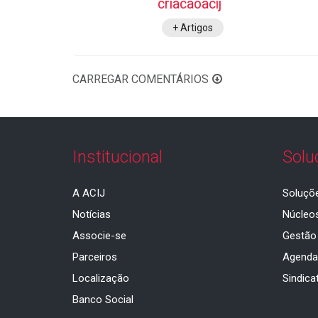
criacaoacij
+ Artigos
CARREGAR COMENTÁRIOS
Institucional
Solu
A ACIJ
Soluçõ
Notícias
Núcleo
Associe-se
Gestão
Parceiros
Agend
Localização
Sindica
Banco Social