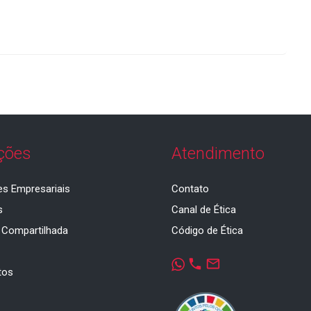
ções
Atendimento
es Empresariais
Contato
s
Canal de Ética
 Compartilhada
Código de Ética
a
phone
mail_outline
tos