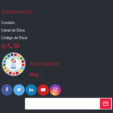
Atendimento
Contato
Canal de Ética
Código de Ética
phone
mail_outline
Acompanhe
Blog
keyboard_arrow_right