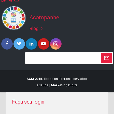
Acompanhe
Blog
keyboard_arrow_right
ACIJ 2018.
Todos os direitos reservados.
eSauce | Marketing Digital
Faça seu login