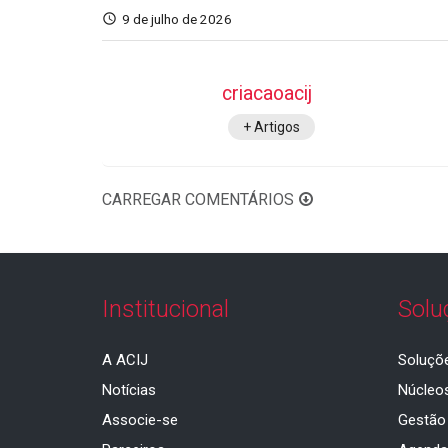
9 de julho de 2026
criacaoacij
+ Artigos
CARREGAR COMENTÁRIOS
Institucional
Solu
A ACIJ
Soluçõ
Notícias
Núcleo
Associe-se
Gestão