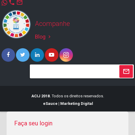
phone
mail_outline
Acompanhe
Blog
keyboard_arrow_right
ACIJ 2018.
Todos os direitos reservados.
eSauce | Marketing Digital
Faça seu login