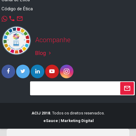
Código de Ética
phone
mail_outline
Acompanhe
Blog
keyboard_arrow_right
ACIJ 2018.
Todos os direitos reservados.
eSauce | Marketing Digital