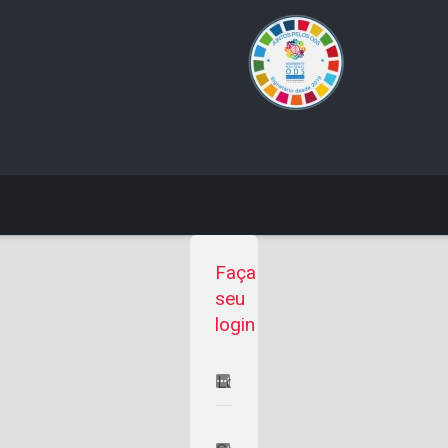
Faça
seu
login