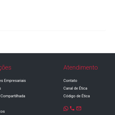
ções
Atendimento
es Empresariais
Contato
s
Canal de Ética
 Compartilhada
Código de Ética
a
phone
mail_outline
tos