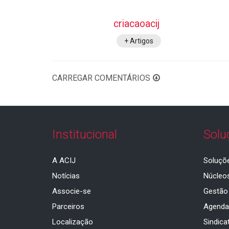
criacaoacij
+ Artigos
CARREGAR COMENTÁRIOS
Institucional
Solu
A ACIJ
Soluçõ
Notícias
Núcleo
Associe-se
Gestão
Parceiros
Agend
Localização
Sindica