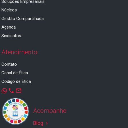
Soluções Empresariais
Núcleos
Gestão Compartilhada
Agenda
Sindicatos
Atendimento
Contato
Canal de Ética
Código de Ética
phone
mail_outline
Acompanhe
Blog
keyboard_arrow_right