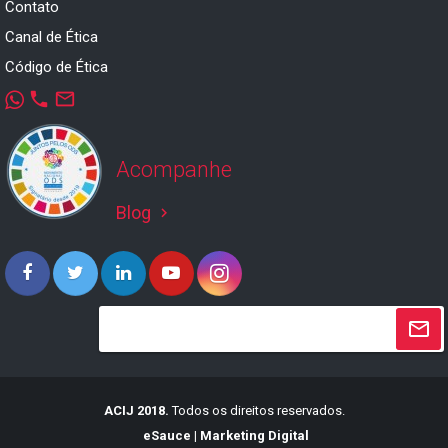
Contato
Canal de Ética
Código de Ética
phone
mail_outline
Acompanhe
Blog
keyboard_arrow_right
ACIJ 2018.
Todos os direitos reservados.
eSauce | Marketing Digital