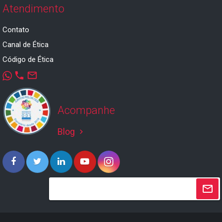
Atendimento
Contato
Canal de Ética
Código de Ética
phone
mail_outline
Acompanhe
Blog
keyboard_arrow_right