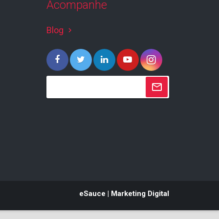
Acompanhe
Blog
keyboard_arrow_right
eSauce | Marketing Digital