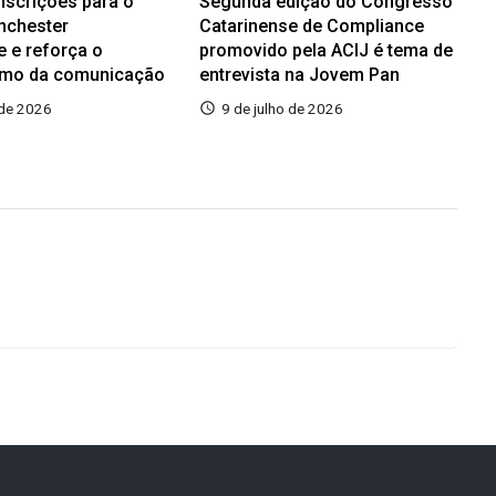
inscrições para o
Segunda edição do Congresso
nchester
Catarinense de Compliance
e e reforça o
promovido pela ACIJ é tema de
smo da comunicação
entrevista na Jovem Pan
 de 2026
9 de julho de 2026