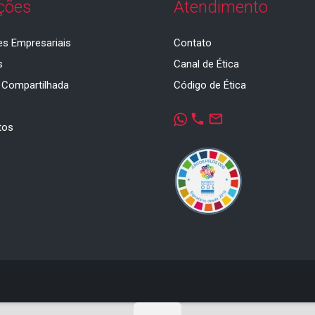
ções
Atendimento
es Empresariais
Contato
s
Canal de Ética
 Compartilhada
Código de Ética
a
phone
mail_outline
tos