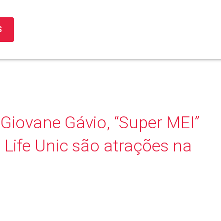
S
iovane Gávio, “Super MEI”
 Life Unic são atrações na
3