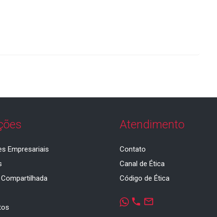
ções
Atendimento
es Empresariais
Contato
s
Canal de Ética
 Compartilhada
Código de Ética
a
phone
mail_outline
tos