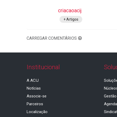
criacaoacij
+ Artigos
CARREGAR COMENTÁRIOS
Institucional
Solu
A ACIJ
Soluçõ
Notícias
Núcleo
Associe-se
Gestão
Parceiros
Agend
Localização
Sindica