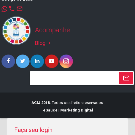
phone
mail_outline
Acompanhe
Blog
keyboard_arrow_right
ACIJ 2018.
Todos os direitos reservados.
eSauce | Marketing Digital
Faça seu login