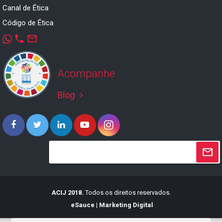
Canal de Ética
Código de Ética
phone
mail_outline
Acompanhe
Blog
keyboard_arrow_right
ACIJ 2018.
Todos os direitos reservados.
eSauce | Marketing Digital