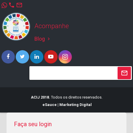
phone
mail_outline
Acompanhe
Blog
keyboard_arrow_right
ACIJ 2018.
Todos os direitos reservados.
eSauce | Marketing Digital
Faça seu login