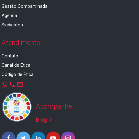
Gestão Compartilhada
Agenda
Sindicatos
Atendimento
Contato
Canal de Ética
Código de Ética
phone
mail_outline
Acompanhe
Blog
keyboard_arrow_right