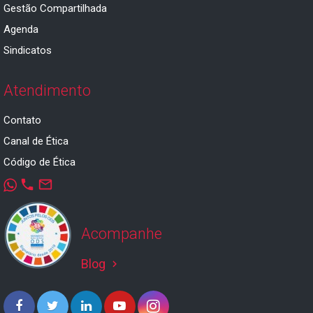
Gestão Compartilhada
Agenda
Sindicatos
Atendimento
Contato
Canal de Ética
Código de Ética
phone
mail_outline
Acompanhe
Blog
keyboard_arrow_right