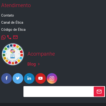
Atendimento
Contato
Canal de Ética
Código de Ética
phone
mail_outline
Acompanhe
Blog
keyboard_arrow_right