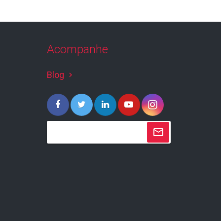
Acompanhe
Blog
keyboard_arrow_right