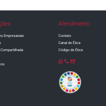
ções
Atendimento
es Empresariais
Contato
s
Canal de Ética
 Compartilhada
Código de Ética
a
phone
mail_outline
tos