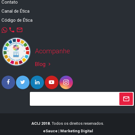
Contato
Canal de Ética
Código de Ética
phone
mail_outline
Acompanhe
Blog
keyboard_arrow_right
ACIJ 2018.
Todos os direitos reservados.
eSauce | Marketing Digital