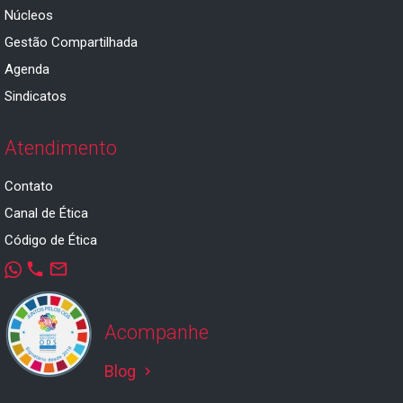
Núcleos
Gestão Compartilhada
Agenda
Sindicatos
Atendimento
Contato
Canal de Ética
Código de Ética
phone
mail_outline
Acompanhe
Blog
keyboard_arrow_right