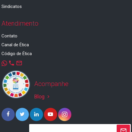
Sindicatos
Atendimento
Contato
Canal de Ética
Código de Ética
phone
mail_outline
Acompanhe
Blog
keyboard_arrow_right